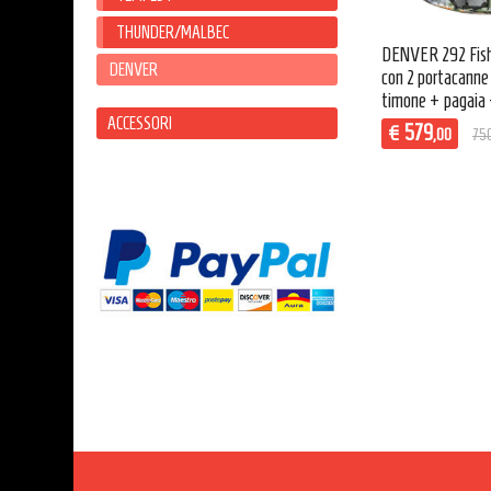
THUNDER/MALBEC
DENVER 292 Fish
DENVER
con 2 portacanne
timone + pagaia 
ACCESSORI
579
€
,00
75