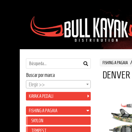
FISHING A PAGAIA
DENVER
Buscar por marca
Elegir >>
KAYAK A PEDALI
FISHING A PAGAIA
SKYLON
TEMPEST