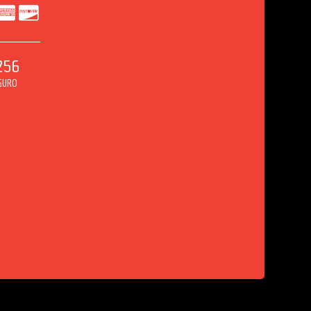
256
EGURO