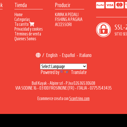
ak
Tienda
Producir
Home
KAYAK A PEDALI
Categorías
FISHING A PAGAIA
Tu carrito
SKYLON
ACCESSORI
SSL-
Privacidad y cookies
TEMPEST
Términos de venta
THUNDER/MALBEC
SITIO S
Quienes Somos
DENVER
/
English
-
Español
-
Italiano
Powered by
Translate
Bull Kayak - Alpine srl - P.Iva 02636530608
VIA SODINE 16 - 03100 FROSINONE (FR) - ITALIA - 07751543435
Ecommerce creato con
Scontrino.com